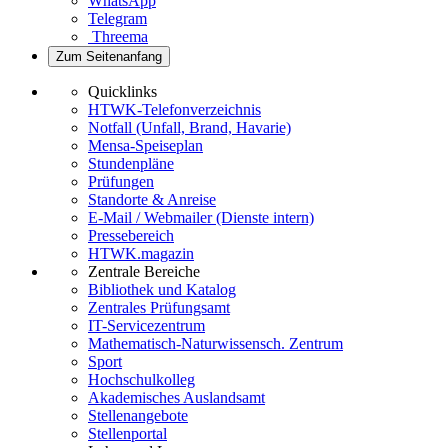
WhatsApp
Telegram
Threema
Zum Seitenanfang
Quicklinks
HTWK-Telefonverzeichnis
Notfall (Unfall, Brand, Havarie)
Mensa-Speiseplan
Stundenpläne
Prüfungen
Standorte & Anreise
E-Mail / Webmailer (Dienste intern)
Pressebereich
HTWK.magazin
Zentrale Bereiche
Bibliothek und Katalog
Zentrales Prüfungsamt
IT-Servicezentrum
Mathematisch-Naturwissensch. Zentrum
Sport
Hochschulkolleg
Akademisches Auslandsamt
Stellenangebote
Stellenportal